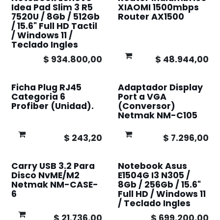
Idea Pad Slim 3 R5
XIAOMI 1500mbps
7520U / 8Gb / 512Gb
Router AX1500
/ 15.6" Full HD Tactil
/ Windows 11 /
Teclado Ingles
$
934.800,00
$
48.944,00
Ficha Plug RJ45
Adaptador Display
Categoria 6
Port a VGA
Profiber (Unidad).
(Conversor)
Netmak NM-C105
$
243,20
$
7.296,00
Carry USB 3.2 Para
Notebook Asus
Disco NvME/M2
E1504G I3 N305 /
Netmak NM-CASE-
8Gb / 256Gb / 15.6"
6
Full HD / Windows 11
/ Teclado Ingles
$
21.736,00
$
699.200,00