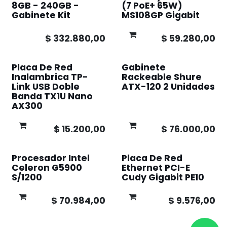
8GB - 240GB -
(7 PoE+ 65W)
Gabinete Kit
MS108GP Gigabit
$
332.880,00
$
59.280,00
Placa De Red
Gabinete
Inalambrica TP-
Rackeable Shure
Link USB Doble
ATX-120 2 Unidades
Banda TX1U Nano
AX300
$
15.200,00
$
76.000,00
Procesador Intel
Placa De Red
Celeron G5900
Ethernet PCI-E
S/1200
Cudy Gigabit PE10
$
70.984,00
$
9.576,00