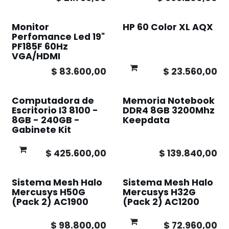
Monitor
HP 60 Color XL AQX
Perfomance Led 19"
PF185F 60Hz
VGA/HDMI
$
83.600,00
$
23.560,00
Computadora de
Memoria Notebook
Escritorio I3 8100 -
DDR4 8GB 3200Mhz
8GB - 240GB -
Keepdata
Gabinete Kit
$
425.600,00
$
139.840,00
Sistema Mesh Halo
Sistema Mesh Halo
Mercusys H50G
Mercusys H32G
(Pack 2) AC1900
(Pack 2) AC1200
$
98.800,00
$
72.960,00