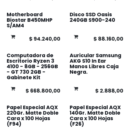
Motherboard
Disco SSD Oasis
Biostar B450MHP
240GB S900-240
S/AM4
$
94.240,00
$
88.160,00
Computadora de
Auricular Samsung
Escritorio Ryzen 3
AKG S10 In Ear
4100 - 8GB - 256GB
Manos Libres Caja
- GT 730 2GB -
Negra.
Gabinete Kit
$
668.800,00
$
2.888,00
Papel Especial AQX
Papel Especial AQX
220Gr. Matte Doble
140Gr. Matte Doble
Cara x 100 Hojas
Cara x 100 Hojas
(F94)
(F26)