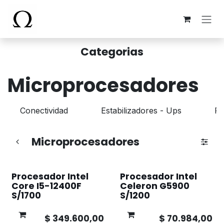
Ir al contenido
Categorias
Microprocesadores
Conectividad
Estabilizadores - Ups
Fu
Microprocesadores
Procesador Intel
Procesador Intel
Core I5-12400F
Celeron G5900
S/1700
S/1200
$
349.600,00
$
70.984,00