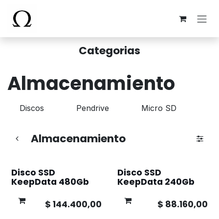
Ir al contenido
Categorias
Almacenamiento
Discos
Pendrive
Micro SD
Almacenamiento
Disco SSD
Disco SSD
KeepData 480Gb
KeepData 240Gb
$
144.400,00
$
88.160,00