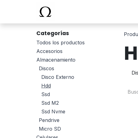
Ir al contenido
Inicio
Categorías
Produ
Todos los productos
H
Accesorios
Almacenamiento
Discos
Di
Disco Externo
Hdd
Ssd
Ssd M2
Ssd Nvme
Pendrive
Micro SD
Celulares