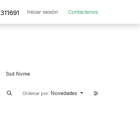
Iniciar sesión
Contact​en​os​
311691
Ssd Nvme
Novedades
Ordenar por: