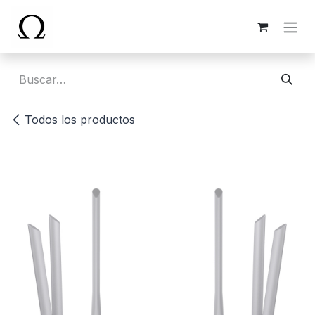
Ir al contenido
Todos los productos