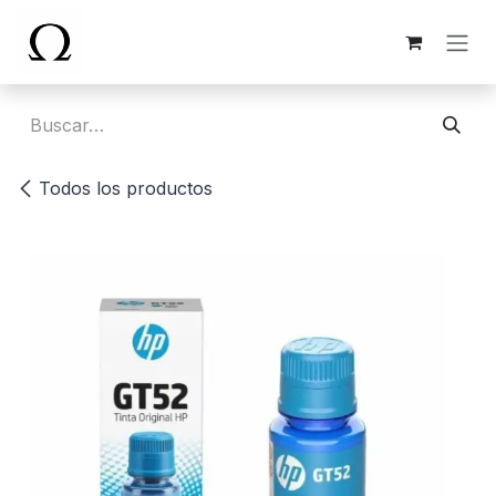
Ir al contenido
Todos los productos