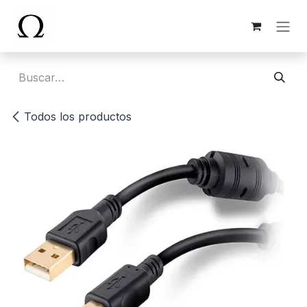
Ir al contenido
Todos los productos