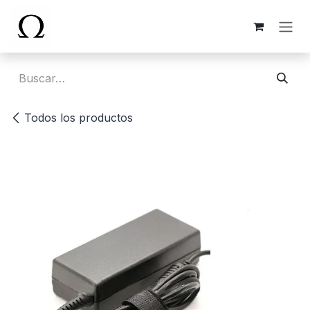
Ir al contenido
Todos los productos