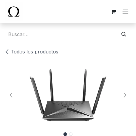
Ir al contenido
Todos los productos