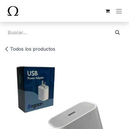
Ir al contenido
Todos los productos