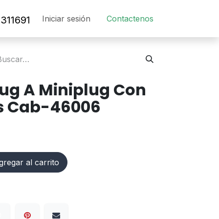
Iniciar sesión
Contact​en​os​
311691
lug A Miniplug Con
s Cab-46006
regar al carrito