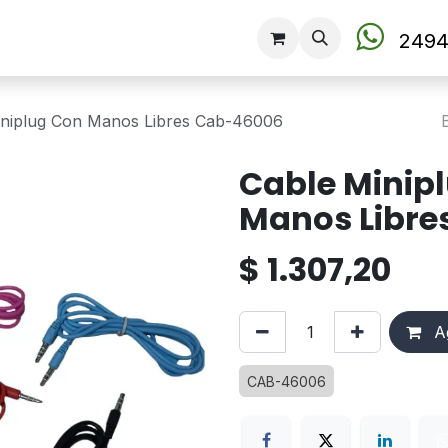
Tienda
2494
iniplug Con Manos Libres Cab-46006
Cable Minip
Manos Libre
$
1.307,20
Ag
CAB-46006