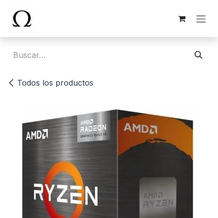
Ir al contenido
Todos los productos