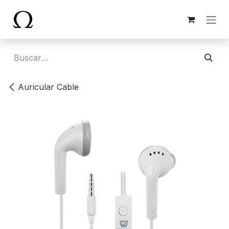
Ir al contenido
Auricular Cable