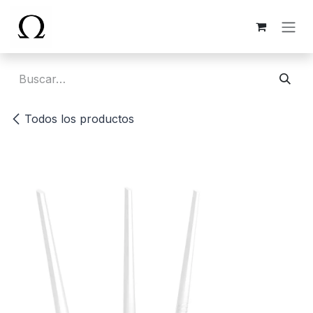
Ir al contenido
Todos los productos