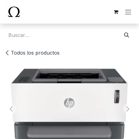
Ir al contenido
Todos los productos