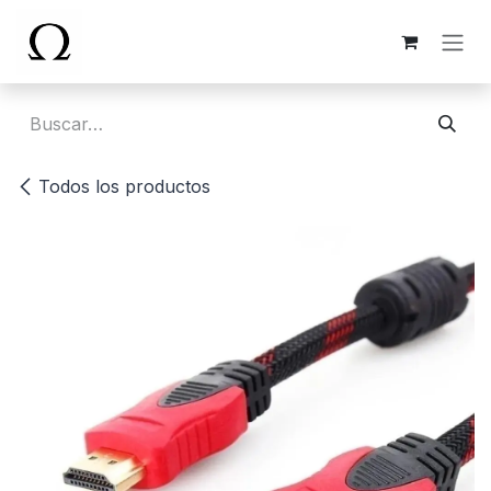
Ir al contenido
Todos los productos