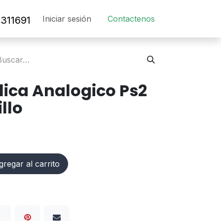
Iniciar sesión
Contact​en​os​
311691
lica Analogico Ps2
llo
regar al carrito