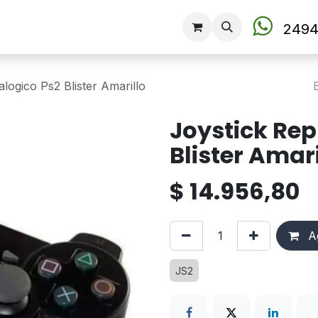
Tienda
2494
logico Ps2 Blister Amarillo
Joystick Rep
Blister Amari
$
14.956,80
Ag
JS2