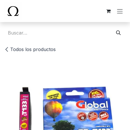
Ir al contenido
Todos los productos