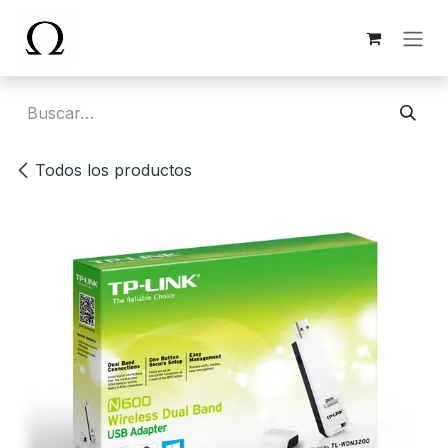
Ir al contenido
Todos los productos