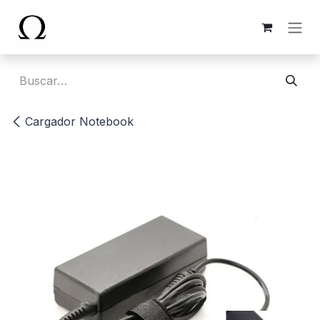
Ir al contenido
Cargador Notebook