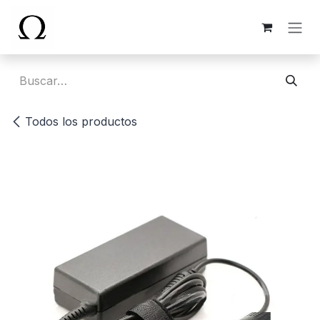
Ir al contenido
Todos los productos