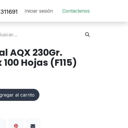
Iniciar sesión
Contact​en​os​
311691
al AQX 230Gr.
 100 Hojas (F115)
regar al carrito