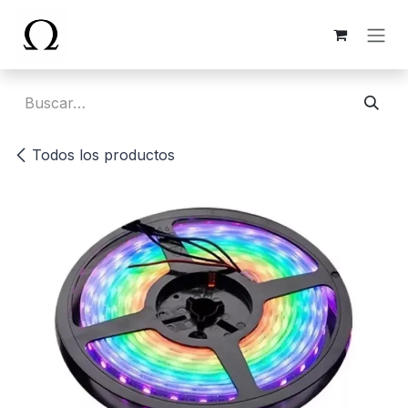
Ir al contenido
Todos los productos